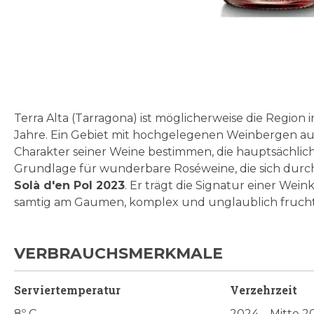
Zum
Anfang
der
Bildgalerie
Terra Alta (Tarragona) ist möglicherweise die Regio
springen
Jahre. Ein Gebiet mit hochgelegenen Weinbergen au
Charakter seiner Weine bestimmen, die hauptsächlich 
Grundlage für wunderbare Roséweine, die sich durch
Solà d'en Pol 2023
. Er trägt die Signatur einer Weink
samtig am Gaumen, komplex und unglaublich fruchtig
VERBRAUCHSMERKMALE
Serviertemperatur
Verzehrzeit
8º C
2024 – Mitte 2