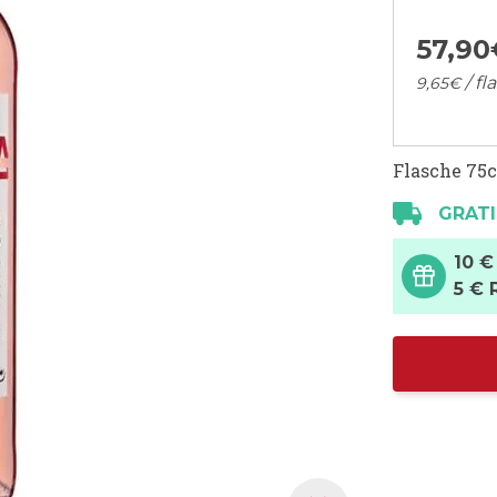
57,
90
/ fl
9,
65
€
Flasche 75c
GRATI
10 €
5 € 