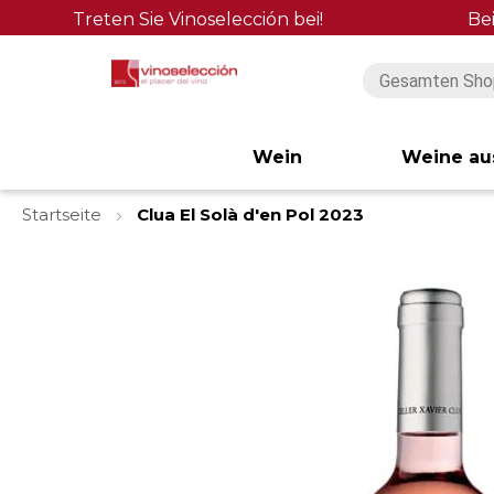
Treten Sie Vinoselección bei!
Be
Wein
Weine au
Startseite
Clua El Solà d'en Pol 2023
Zum
Ende
der
Bildgalerie
springen