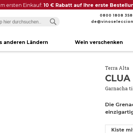
im ersten Einkauf:
10 € Rabatt auf Ihre erste Bestell
0800 1808 358
de@vinoseleccio
Suchen
Suchen
s anderen Ländern
Wein verschenken
Terra Alta
CLUA 
Garnacha t
Die Grenac
einzigart
Kiste mi