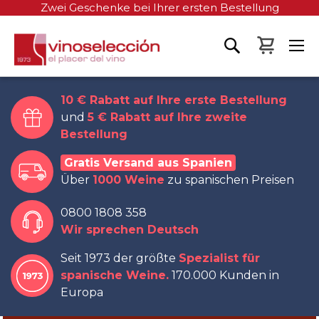
Zwei Geschenke bei Ihrer ersten Bestellung
Mein W
10 € Rabatt auf Ihre erste Bestellung
und
5 € Rabatt auf Ihre zweite
Bestellung
Gratis Versand aus Spanien
Über
1000 Weine
zu spanischen Preisen
0800 1808 358
Wir sprechen Deutsch
Seit 1973 der größte
Spezialist für
spanische Weine.
170.000 Kunden in
Europa