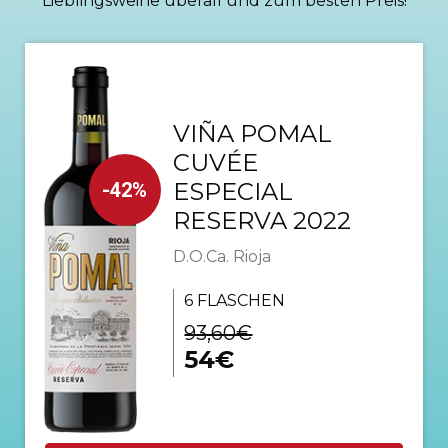
Lieblingsweine überall und zum besten Preis!
VIÑA POMAL
CUVÉE
ESPECIAL
-42%
RESERVA 2022
D.O.Ca. Rioja
6 FLASCHEN
93,60€
54€