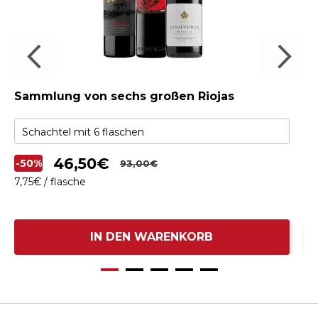
Sammlung von sechs großen Riojas
Sa
46,
50
€
-50%
-
93,
00
€
7,
75
€
/ flasche
8,
IN DEN WARENKORB