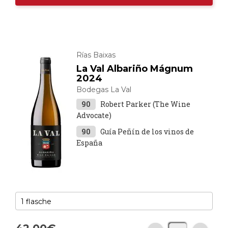
Rías Baixas
La Val Albariño Mágnum
2024
Bodegas La Val
90
Robert Parker (The Wine
Advocate)
90
Guía Peñín de los vinos de
España