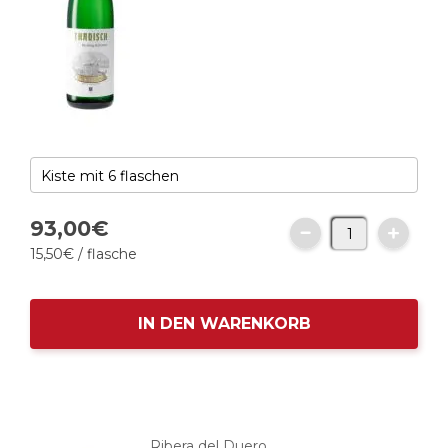
93,
00
€
15,
50
€
/ flasche
IN DEN WARENKORB
Ribera del Duero