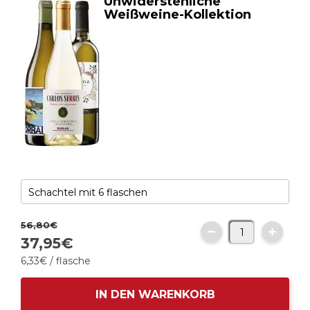
Unwiderstehliche
Weißweine-Kollektion
56,
80
€
37,
95
€
6,
33
€
/ flasche
IN DEN WARENKORB