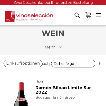
Zwei Geschenke bei Ihrer ersten Bestellung
Mein W
WEIN
Mehr
A
Einkaufsoptionen
Sortieren nach
so
Rioja
Ramón Bilbao Límite Sur
2022
Bodegas Ramón Bilbao