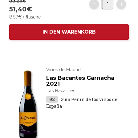
88,
20
€
51,
40
€
8,
57
€
/ flasche
IN DEN WARENKORB
Vinos de Madrid
Las Bacantes Garnacha
2021
Las Bacantes
92
Guía Peñín de los vinos de
España