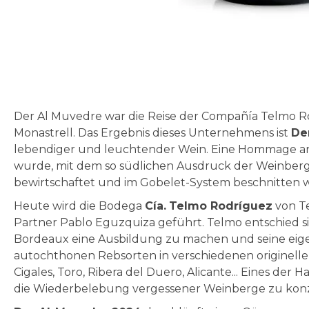
Zum
Anfang
der
Bildgalerie
Der Al Muvedre war die Reise der Compañía Telmo Ro
springen
Monastrell. Das Ergebnis dieses Unternehmens ist
De
lebendiger und leuchtender Wein. Eine Hommage an 
wurde, mit dem so südlichen Ausdruck der Weinberge 
bewirtschaftet und im Gobelet-System beschnitten 
Heute wird die Bodega
Cía.
Telmo Rodríguez
von T
Partner Pablo Eguzquiza geführt. Telmo entschied sic
Bordeaux eine Ausbildung zu machen und seine eige
autochthonen Rebsorten in verschiedenen originelle
Cigales, Toro, Ribera del Duero, Alicante... Eines der 
die Wiederbelebung vergessener Weinberge zu konz