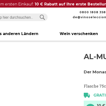
im ersten Einkauf:
10 € Rabatt auf Ihre erste Bestell
0800 1808 358
de@vinoseleccio
Suchen
Suchen
s anderen Ländern
Wein verschenken
AL-M
Der Monas
Flasche 75c
GRATI
10 €