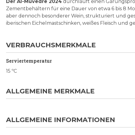
Der Al-Muvedre 2024
durchläuft einen Gärungsproz
Zementbehältern für eine Dauer von etwa 6 bis 8 Monat
aber dennoch besonderer Wein, strukturiert und gesc
iberischen Eichelmastschinken, weißes Fleisch und g
VERBRAUCHSMERKMALE
Serviertemperatur
15 ºC
ALLGEMEINE MERKMALE
ALLGEMEINE INFORMATIONEN