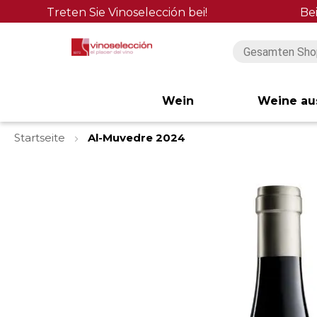
Treten Sie Vinoselección bei!
Be
Wein
Weine au
Startseite
Al-Muvedre 2024
Zum
Ende
der
Bildgalerie
springen