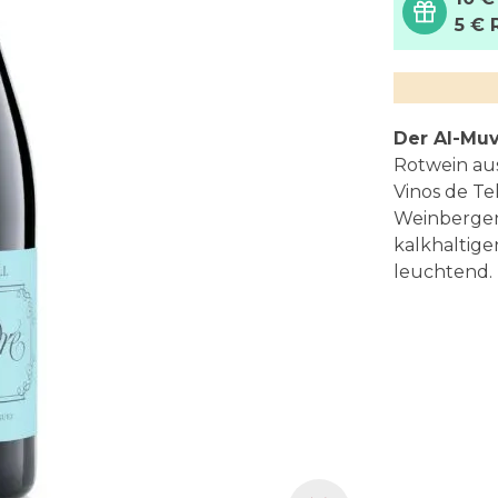
5 € 
Der Al-Mu
Rotwein aus
Vinos de Te
Weinbergen
kalkhaltig
leuchtend.