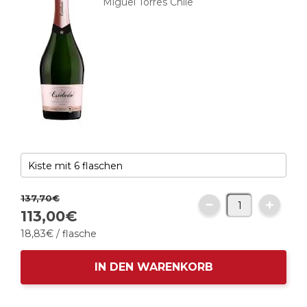
Miguel Torres Chile
137,
70
€
113,
00
€
18,
83
€
/ flasche
IN DEN WARENKORB