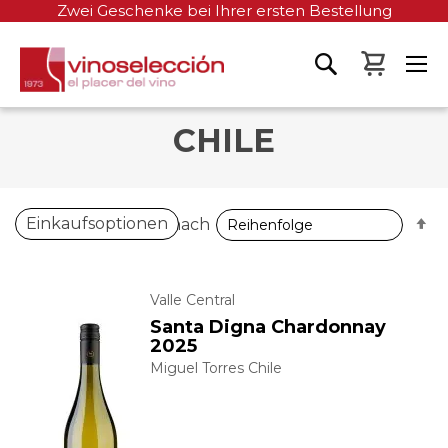
Zwei Geschenke bei Ihrer ersten Bestellung
Mein W
CHILE
A
Einkaufsoptionen
Sortieren nach
so
Valle Central
Santa Digna Chardonnay
2025
Miguel Torres Chile