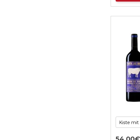
54,
00