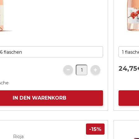
24,
75
€
asche
IN DEN WARENKORB
-15%
Rioja