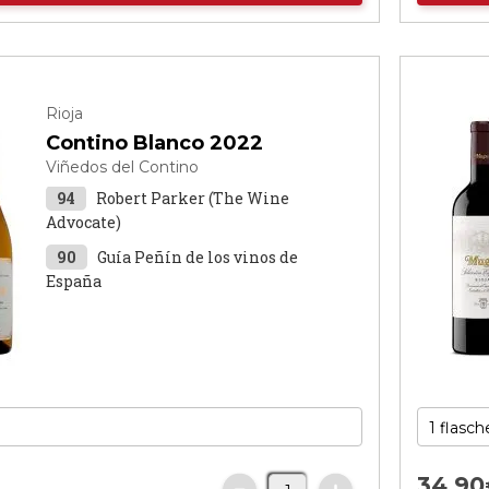
Rioja
Contino Blanco 2022
Viñedos del Contino
94
Robert Parker (The Wine
Advocate)
90
Guía Peñín de los vinos de
España
€
34,
90