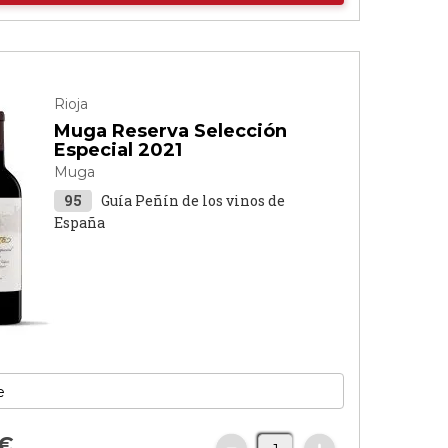
Rioja
Muga Reserva Selección
Especial 2021
Muga
95
Guía Peñín de los vinos de
España
€