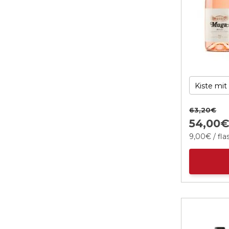
63,
20
€
54,
00
9,
00
€
/ fl