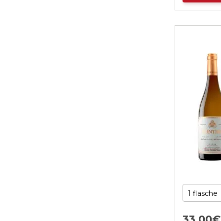
33,
00