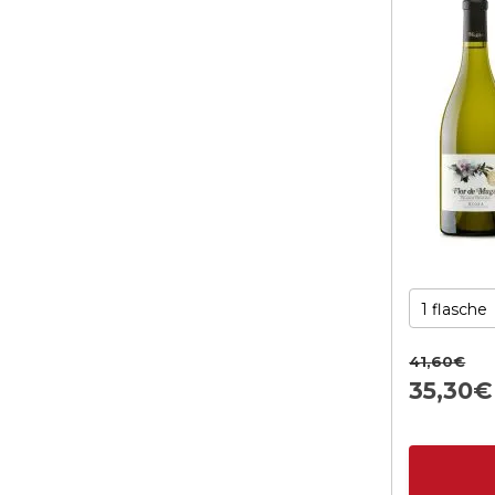
41,
60
€
35,
30
€