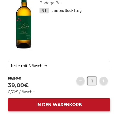
Bodega Bela
91
James Suckling
55,
20
€
39,
00
€
6,
50
€
/ flasche
IN DEN WARENKORB