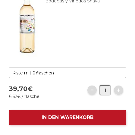
Bodegas y Viñedos Shaya
39,
70
€
6,
62
€
/ flasche
IN DEN WARENKORB