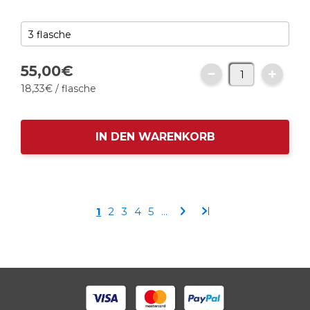
55,
00
€
18,
33
€
/ flasche
IN DEN WARENKORB
Seite
Sie
Seite
Seite
Seite
Seite
Seite
Seite
1
2
3
4
5
...
lesen
gerade
die
Seite