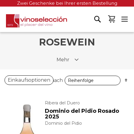
Zwei Geschenke bei Ihrer ersten Bestellung
Mein W
ROSEWEIN
Mehr
A
Einkaufsoptionen
Sortieren nach
so
Ribera del Duero
Dominio del Pidio Rosado
2025
Dominio del Pidio