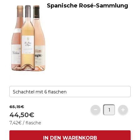
Spanische Rosé-Sammlung
65,
15
€
44,
50
€
7,
42
€
/ flasche
IN DEN WARENKORB