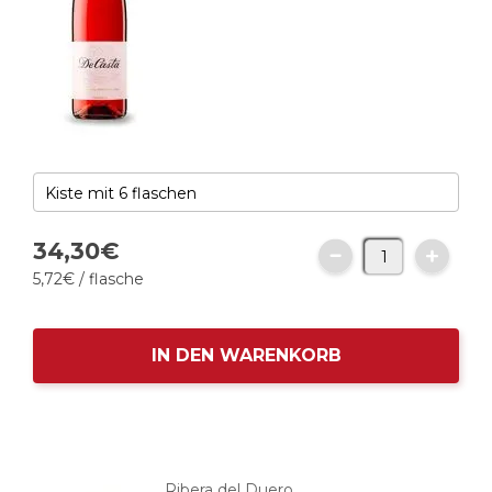
34,
30
€
5,
72
€
/ flasche
IN DEN WARENKORB
Ribera del Duero