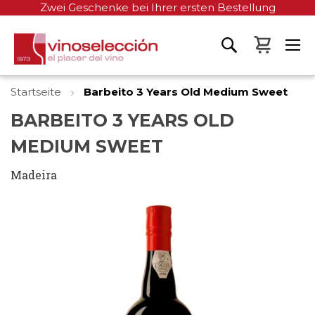
Zwei Geschenke bei Ihrer ersten Bestellung
Mein W
Startseite
Barbeito 3 Years Old Medium Sweet
BARBEITO 3 YEARS OLD
MEDIUM SWEET
Madeira
Zum
Ende
der
Bildgalerie
springen