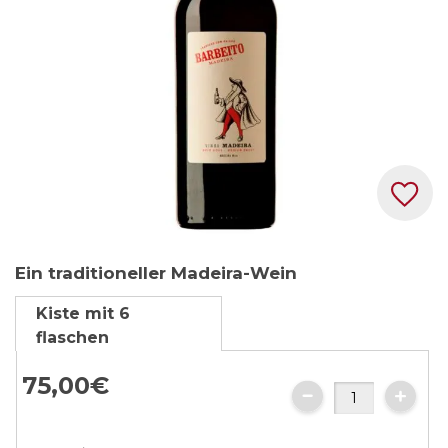
Zum
Ein traditioneller Madeira-Wein
Anfang
der
Kiste mit 6
Bildgalerie
flaschen
springen
75,
00
€