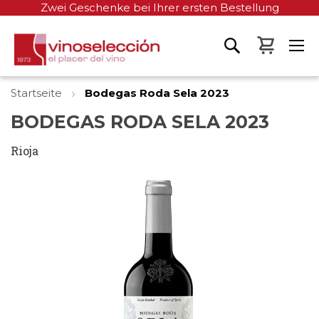
Zwei Geschenke bei Ihrer ersten Bestellung
Mein W
Startseite
Bodegas Roda Sela 2023
BODEGAS RODA SELA 2023
Rioja
Zum
Ende
der
Bildgalerie
springen