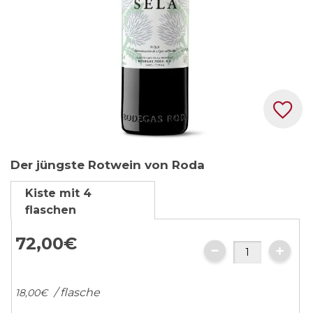
Zum
Der jüngste Rotwein von Roda
Anfang
der
Kiste mit 4
Bildgalerie
flaschen
springen
72,
00
€
/ flasche
18,
00
€