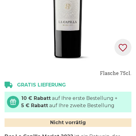
Zum
Flasche 75cl.
Anfang
der
GRATIS LIEFERUNG
Bildgalerie
springen
10 € Rabatt
auf Ihre erste Bestellung +
5 € Rabatt
auf Ihre zweite Bestellung
Nicht vorrätig