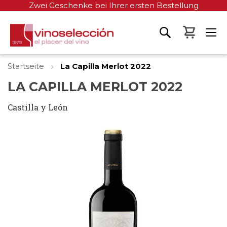
Zwei Geschenke bei Ihrer ersten Bestellung
Mein W
Startseite
La Capilla Merlot 2022
LA CAPILLA MERLOT 2022
Castilla y León
Zum
Ende
der
Bildgalerie
springen