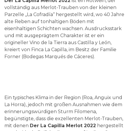
Der La Capilla Merlot 2022
ist ein Rotwein, der
vollständig aus Merlot-Trauben von der kleinen
Parzelle „La Cofradía“ hergestellt wird, wo 40 Jahre
alte Reben auf tonhaltigen Böden mit
eisenhaltigen Schichten wachsen. Ausdrucksstark
und mit ausgeprägtem Charakter ist er ein
origineller Vino de la Tierra aus Castilla y León,
kreiert von Finca La Capilla, im Besitz der Familie
Forner (Bodegas Marqués de Cáceres).
Ein typisches Klima in der Region (Roa, Anguix und
La Horra), jedoch mit großen Ausnahmen wie dem
erinnerungswürdigen Sturm Filomena,
begünstigte, dass die exzellenten Merlot-Trauben,
mit denen
Der La Capilla Merlot 2022
hergestellt