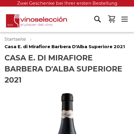
Zwei Geschenke bei Ihrer ersten Bestellung
Mein W
Startseite
Casa E. di Mirafiore Barbera D'Alba Superiore 2021
CASA E. DI MIRAFIORE
BARBERA D'ALBA SUPERIORE
2021
Zum
Ende
der
Bildgalerie
springen