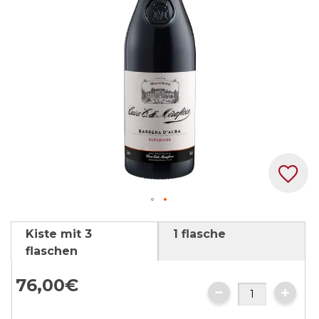
Zum
Kiste mit 3
1 flasche
Anfang
flaschen
der
Bildgalerie
76,
00
€
springen