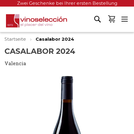
Zwei Geschenke bei Ihrer ersten Bestellung
Mein W
Startseite
Casalabor 2024
CASALABOR 2024
Valencia
Zum
Ende
der
Bildgalerie
springen