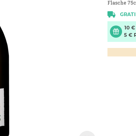
Flasche 75c
GRATI
10 €
5 € 