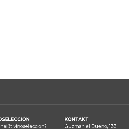
OSELECCIÓN
KONTAKT
heißt vinoseleccion?
Guzman el Bueno, 133