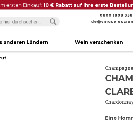
im ersten Einkauf:
10 € Rabatt auf Ihre erste Bestell
0800 1808 358
de@vinoseleccio
Suchen
Suchen
s anderen Ländern
Wein verschenken
rut
Champagn
CHAM
CLAR
Chardonna
Eine Homm