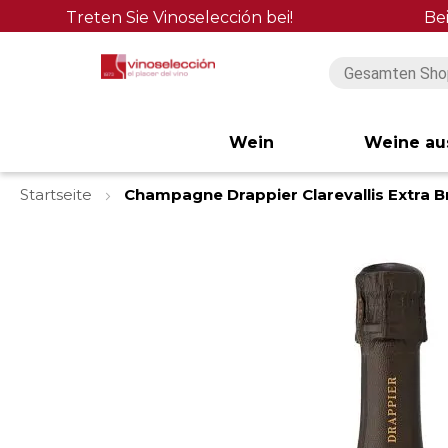
Treten Sie Vinoselección bei!
Be
Wein
Weine au
Startseite
Champagne Drappier Clarevallis Extra B
Zum
Ende
der
Bildgalerie
springen