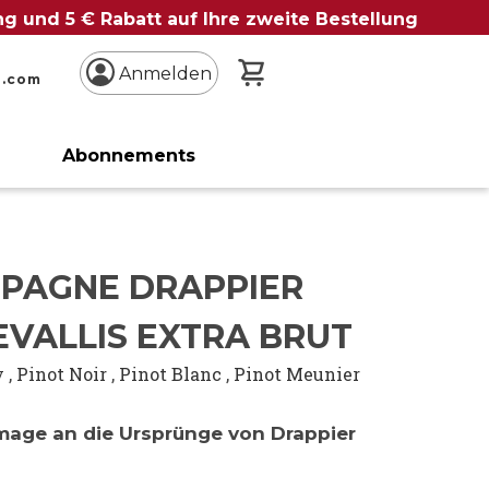
ung und 5 € Rabatt auf Ihre zweite Bestellung
Mein Warenkorb
Anmelden
n.com
Abonnements
e
PAGNE DRAPPIER
EVALLIS EXTRA BRUT
y
,
Pinot Noir
,
Pinot Blanc
,
Pinot Meunier
age an die Ursprünge von Drappier