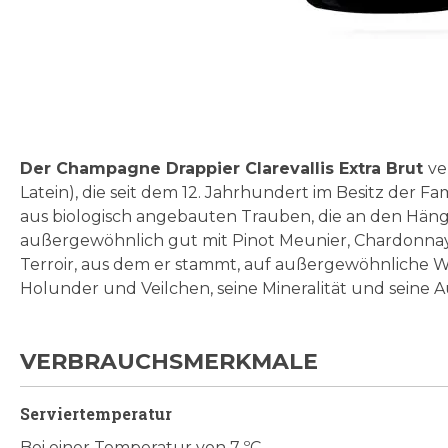
Zum
Anfang
der
Bildgalerie
Der Champagne Drappier Clarevallis Extra Brut
ve
springen
Latein), die seit dem 12. Jahrhundert im Besitz der F
aus biologisch angebauten Trauben, die an den Hänge
außergewöhnlich gut mit Pinot Meunier, Chardonnay u
Terroir, aus dem er stammt, auf außergewöhnliche 
Holunder und Veilchen, seine Mineralität und sein
VERBRAUCHSMERKMALE
Serviertemperatur
Bei einer Temperatur von 7 ºC