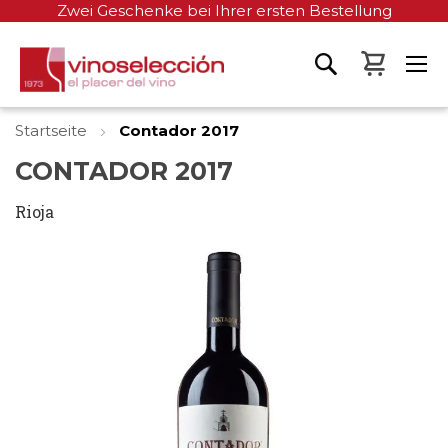
Zwei Geschenke bei Ihrer ersten Bestellung
Mein W
Startseite
Contador 2017
CONTADOR 2017
Rioja
Zum
Ende
der
Bildgalerie
springen