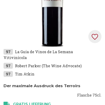
Zum
97
La Guía de Vinos de La Semana
Anfang
Vitivinícola
der
97
Robert Parker (The Wine Advocate)
Bildgalerie
97
Tim Atkin
springen
Der maximale Ausdruck des Terroirs
Flasche 75cl.
GRATIS LIEFERUNG