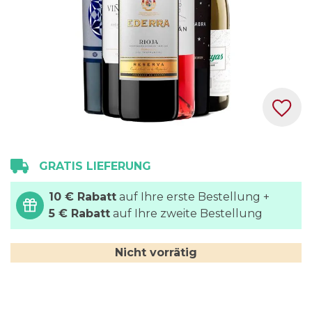
Zum
GRATIS LIEFERUNG
Anfang
der
10 € Rabatt
auf Ihre erste Bestellung +
Bildgalerie
5 € Rabatt
auf Ihre zweite Bestellung
springen
Nicht vorrätig