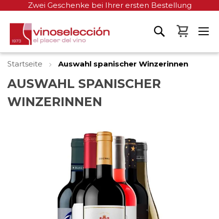
Zwei Geschenke bei Ihrer ersten Bestellung
Mein W
Startseite
Auswahl spanischer Winzerinnen
AUSWAHL SPANISCHER
WINZERINNEN
Zum
Ende
der
Bildgalerie
springen