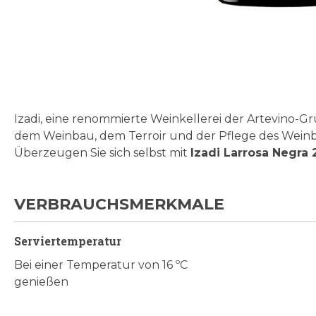
Zum
Anfang
der
Bildgalerie
Izadi, eine renommierte Weinkellerei der Artevino-Gru
springen
dem Weinbau, dem Terroir und der Pflege des Weinber
Überzeugen Sie sich selbst mit
Izadi Larrosa Negra
VERBRAUCHSMERKMALE
Serviertemperatur
Bei einer Temperatur von 16 ºC
genießen