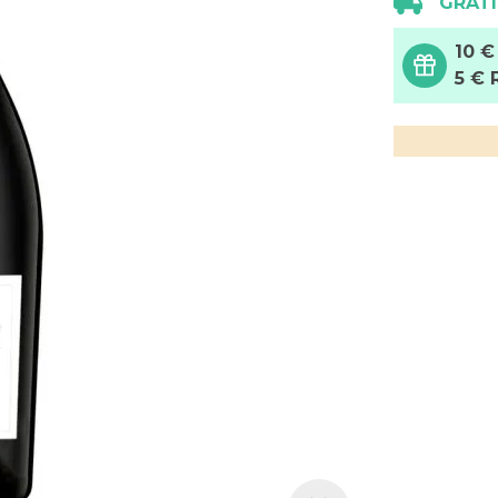
GRATI
10 €
5 € 