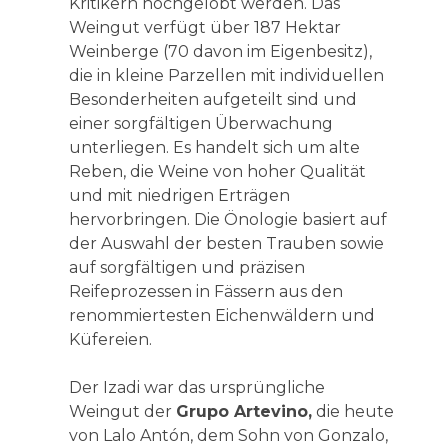
Kritikern hochgelobt werden. Das
Weingut verfügt über 187 Hektar
Weinberge (70 davon im Eigenbesitz),
die in kleine Parzellen mit individuellen
Besonderheiten aufgeteilt sind und
einer sorgfältigen Überwachung
unterliegen. Es handelt sich um alte
Reben, die Weine von hoher Qualität
und mit niedrigen Erträgen
hervorbringen. Die Önologie basiert auf
der Auswahl der besten Trauben sowie
auf sorgfältigen und präzisen
Reifeprozessen in Fässern aus den
renommiertesten Eichenwäldern und
Küfereien.
Der Izadi war das ursprüngliche
Weingut der
Grupo Artevino,
die heute
von Lalo Antón, dem Sohn von Gonzalo,