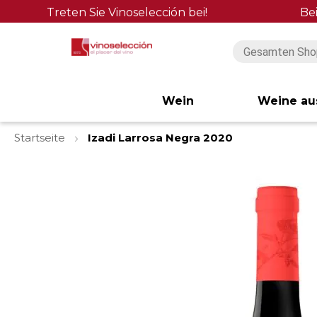
Treten Sie Vinoselección bei!
Be
Wein
Weine au
Startseite
Izadi Larrosa Negra 2020
Zum
Ende
der
Bildgalerie
springen