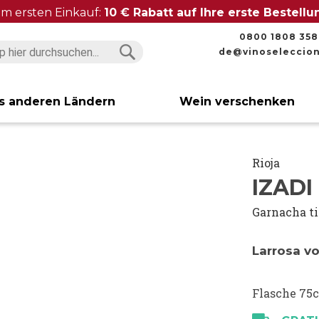
im ersten Einkauf:
10 € Rabatt auf Ihre erste Bestell
0800 1808 358
de@vinoseleccio
Suchen
Suchen
s anderen Ländern
Wein verschenken
Rioja
IZADI
Garnacha t
Larrosa v
Flasche 75c