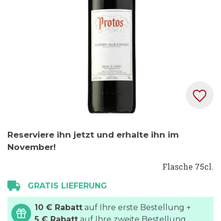
Zum
Reserviere ihn jetzt und erhalte ihn im
Anfang
November!
der
Bildgalerie
Flasche 75cl.
springen
GRATIS LIEFERUNG
10 € Rabatt
auf Ihre erste Bestellung +
5 € Rabatt
auf Ihre zweite Bestellung