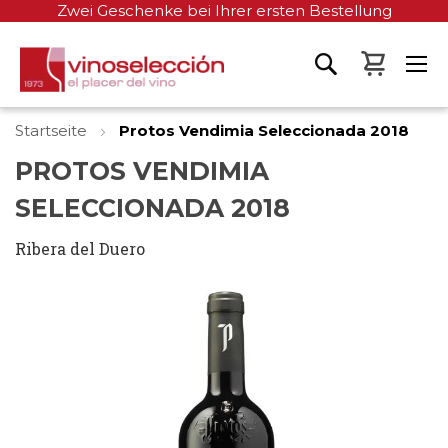
Zwei Geschenke bei Ihrer ersten Bestellung
Mein W
Startseite
Protos Vendimia Seleccionada 2018
PROTOS VENDIMIA
SELECCIONADA 2018
Ribera del Duero
Zum
Ende
der
Bildgalerie
springen