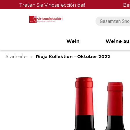
Treten Sie Vinoselección bei!
Be
Wein
Weine au
Startseite
Rioja Kollektion – Oktober 2022
Zum
Ende
der
Bildgalerie
springen