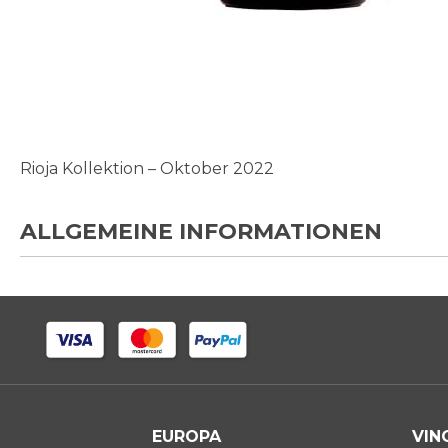
Zum
Anfang
der
Bildgalerie
Rioja Kollektion – Oktober 2022
springen
ALLGEMEINE INFORMATIONEN
EUROPA
VIN