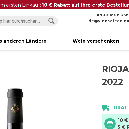
im ersten Einkauf:
10 € Rabatt auf Ihre erste Bestell
0800 1808 358
de@vinoseleccio
Suchen
Suchen
s anderen Ländern
Wein verschenken
RIOJ
2022
GRATI
10 €
5 € 