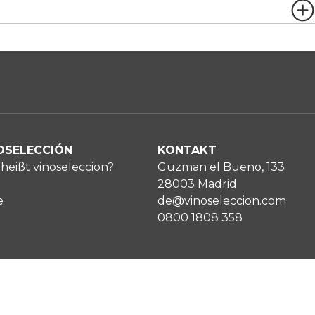
OSELECCIÓN
KONTAKT
heißt vinoseleccion?
Guzman el Bueno, 133
28003 Madrid
e
de@vinoseleccion.com
0800 1808 358
Impressum
Copyright © Vinoselección S.A.
Datenschutz