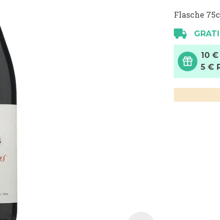
Flasche 75c
GRATI
10 €
5 € 