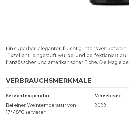
Zum
Anfang
der
Bildgalerie
Ein superber, eleganter, fruchtig-intensiver Rotwein,
springen
"Exzellent" eingestuft wurde, und perfektioniert du
französischer und amerikanischer Eiche. Die Magie d
VERBRAUCHSMERKMALE
Serviertemperatur
Verzehrzeit
Bei einer Weintemperatur von
2022
17°-18°C servieren.