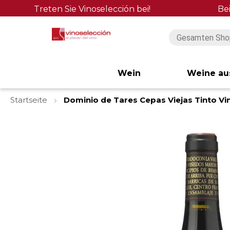
Treten Sie Vinoselección bei!
Be
Wein
Weine au
Startseite
Dominio de Tares Cepas Viejas Tinto Vi
Zum
Ende
der
Bildgalerie
springen