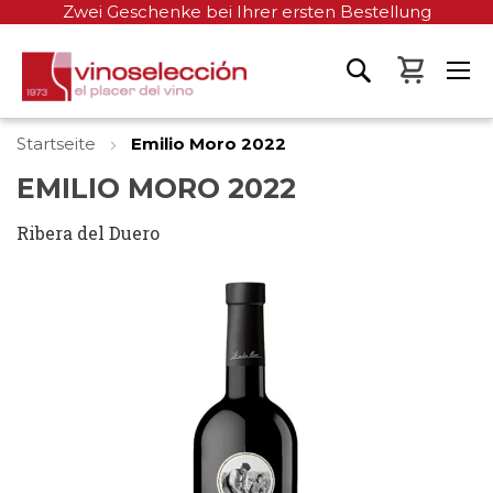
Zwei Geschenke bei Ihrer ersten Bestellung
Mein W
Startseite
Emilio Moro 2022
EMILIO MORO 2022
Ribera del Duero
Zum
Ende
der
Bildgalerie
springen