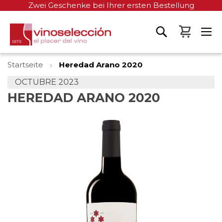
Zwei Geschenke bei Ihrer ersten Bestellung
Mein W
Startseite
Heredad Arano 2020
OCTUBRE 2023
HEREDAD ARANO 2020
Zum
Ende
der
Bildgalerie
springen