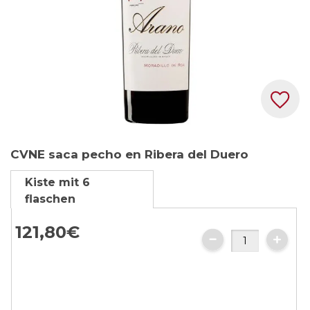
Zum
CVNE saca pecho en Ribera del Duero
Anfang
der
Kiste mit 6
Bildgalerie
flaschen
springen
121,80€