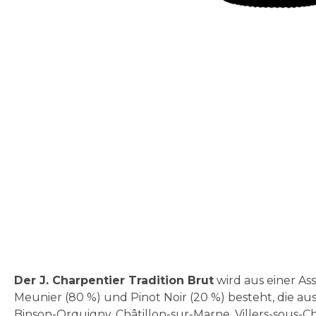
Zum
Anfang
der
Bildgalerie
springen
Der J. Charpentier Tradition Brut
wird aus einer As
Meunier (80 %) und Pinot Noir (20 %) besteht, die aus
Binson-Orquigny, Châtillon-sur-Marne, Villers-sous-Châ