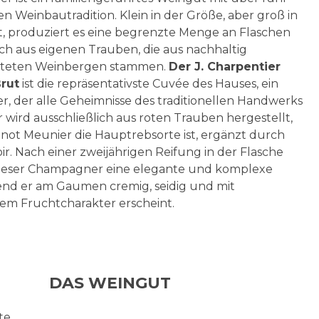
n Weinbautradition. Klein in der Größe, aber groß in
t, produziert es eine begrenzte Menge an Flaschen
ich aus eigenen Trauben, die aus nachhaltig
fteten Weinbergen stammen.
Der J. Charpentier
Brut
ist die repräsentativste Cuvée des Hauses, ein
 der alle Geheimnisse des traditionellen Handwerks
 Er wird ausschließlich aus roten Trauben hergestellt,
inot Meunier die Hauptrebsorte ist, ergänzt durch
oir. Nach einer zweijährigen Reifung in der Flasche
dieser Champagner eine elegante und komplexe
end er am Gaumen cremig, seidig und mit
em Fruchtcharakter erscheint.
DAS WEINGUT
te