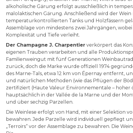
alkoholische Gärung erfolgt ausschließlich in tempe
malolaktischen Gärung. Anschließend wird der Wein m
temperaturkontrollierten Tanks und Holzfässern gel
Assemblage von mindestens zwei Jahrgängen, wobei ein
Komplexität und Tiefe verleiht.
Der Champagne J. Charpentier
verkörpert das Konz
eigenen Trauben verarbeiten und alle Produktionspro
Familienweingut mit fünf Generationen Weinbautraditi
zurück, doch die Marke wurde offiziell 1974 gegründet
des Marne-Tals, etwa 12 km von Épernay entfernt, un
und natürlichen Methoden (wie das Pflügen der Böde
zertifiziert (Haute Valeur Environnementale – hoher
hauptsächlich in der Vallée de la Marne und der Mon
und über sechzig Parzellen.
Die Weinlese erfolgt von Hand, mit einer Selektion 
bewahren. Jede Parzelle wird individuell gepflegt und
„Terroirs“ vor der Assemblage zu bewahren. Die Weine