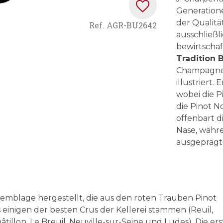
Generatione
der Qualitä
Ref.
AGR-BU2642
ausschließl
bewirtscha
Tradition 
Champagner,
illustriert.
wobei die P
die Pinot N
offenbart 
Nase, währ
ausgeprägt
semblage hergestellt, die aus den roten Trauben Pinot
 einigen der besten Crus der Kellerei stammen (Reuil,
tillon, Le Breuil, Neuville-sur-Seine und Ludes). Die ers