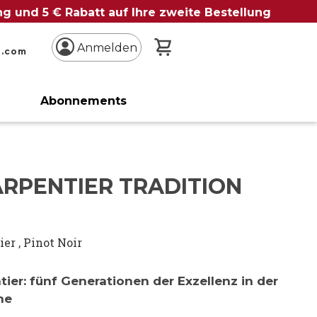
ung und 5 € Rabatt auf Ihre zweite Bestellung
Mein Warenkorb
Anmelden
n.com
Abonnements
e
ARPENTIER TRADITION
ier
,
Pinot Noir
tier: fünf Generationen der Exzellenz in der
ne