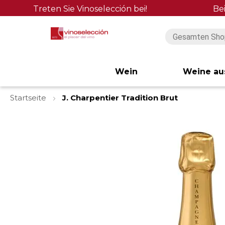
Treten Sie Vinoselección bei!
Be
Wein
Weine au
Startseite
J. Charpentier Tradition Brut
Zum
Ende
der
Bildgalerie
springen