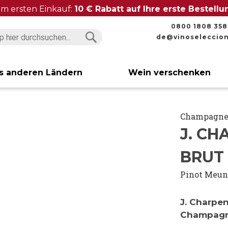
im ersten Einkauf:
10 € Rabatt auf Ihre erste Bestell
0800 1808 358
de@vinoseleccio
Suchen
Suchen
s anderen Ländern
Wein verschenken
Champagn
J. CH
BRUT
Pinot Meun
J. Charpen
Champag