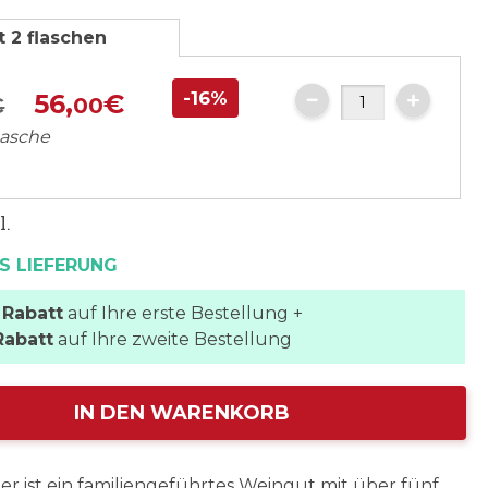
t 2 flaschen
-16%
56,
€
€
00
lasche
l.
S LIEFERUNG
 Rabatt
auf Ihre erste Bestellung +
Rabatt
auf Ihre zweite Bestellung
IN DEN WARENKORB
ier ist ein familiengeführtes Weingut mit über fünf