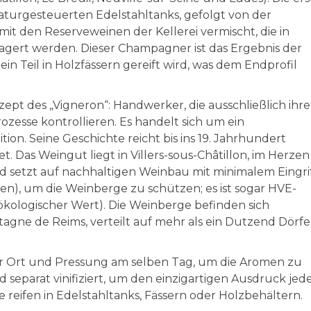
raturgesteuerten Edelstahltanks, gefolgt von der
it den Reserveweinen der Kellerei vermischt, die in
agert werden. Dieser Champagner ist das Ergebnis der
 Teil in Holzfässern gereift wird, was dem Endprofil
ept des „Vigneron“: Handwerker, die ausschließlich ihre
zesse kontrollieren. Es handelt sich um ein
on. Seine Geschichte reicht bis ins 19. Jahrhundert
. Das Weingut liegt in Villers-sous-Châtillon, im Herzen
d setzt auf nachhaltigen Weinbau mit minimalem Eingri
n), um die Weinberge zu schützen; es ist sogar HVE-
 ökologischer Wert). Die Weinberge befinden sich
tagne de Reims, verteilt auf mehr als ein Dutzend Dörfe
vor Ort und Pressung am selben Tag, um die Aromen zu
 separat vinifiziert, um den einzigartigen Ausdruck jed
 reifen in Edelstahltanks, Fässern oder Holzbehältern.