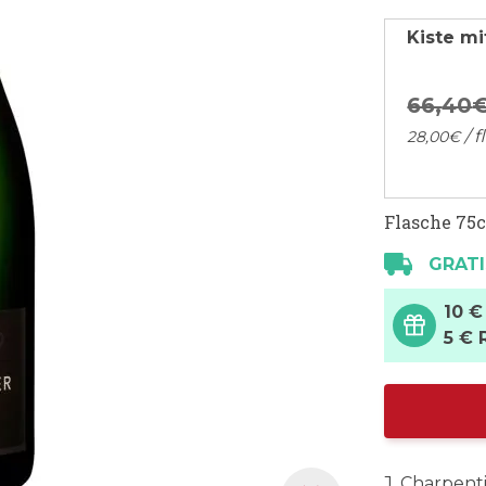
Kiste mi
66,
40
/ f
28,
00
€
Flasche 75c
GRATI
10 €
5 € 
J. Charpent