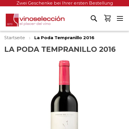
Zwei Geschenke bei Ihrer ersten Bestellung
Mein W
Startseite
La Poda Tempranillo 2016
LA PODA TEMPRANILLO 2016
Zum
Ende
der
Bildgalerie
springen