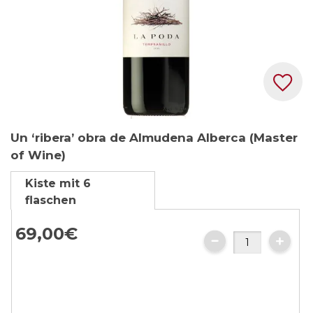
Zum
Un ‘ribera’ obra de Almudena Alberca (Master
Anfang
of Wine)
der
Bildgalerie
Kiste mit 6
springen
flaschen
69,00€