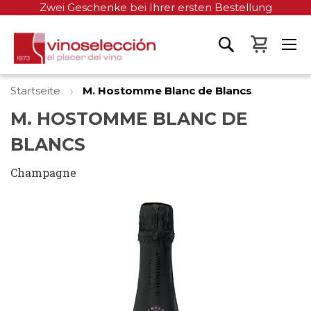
Zwei Geschenke bei Ihrer ersten Bestellung
Mein W
Startseite
M. Hostomme Blanc de Blancs
M. HOSTOMME BLANC DE
BLANCS
Champagne
Zum
Ende
der
Bildgalerie
springen