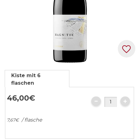
Zum
Kiste mit 6
Anfang
flaschen
der
Bildgalerie
46,
00
€
springen
/ flasche
7,
67
€