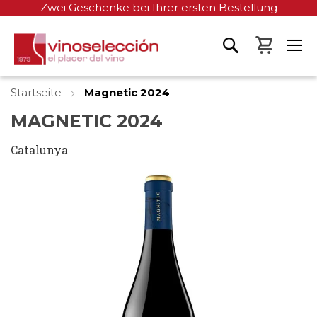
Zwei Geschenke bei Ihrer ersten Bestellung
Mein W
Startseite
Magnetic 2024
MAGNETIC 2024
Catalunya
Zum
Ende
der
Bildgalerie
springen