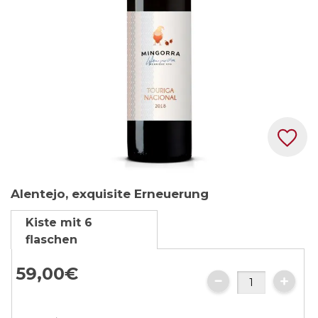
Zum
Alentejo, exquisite Erneuerung
Anfang
der
Kiste mit 6
Bildgalerie
flaschen
springen
59,
00
€