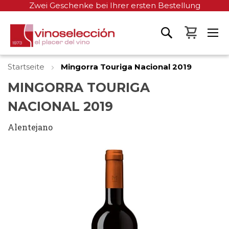
Zwei Geschenke bei Ihrer ersten Bestellung
Mein W
Startseite
Mingorra Touriga Nacional 2019
MINGORRA TOURIGA
NACIONAL 2019
Alentejano
Zum
Ende
der
Bildgalerie
springen