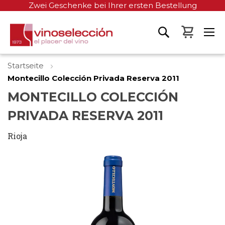
Zwei Geschenke bei Ihrer ersten Bestellung
Mein W
Startseite
Montecillo Colección Privada Reserva 2011
MONTECILLO COLECCIÓN
PRIVADA RESERVA 2011
Rioja
Zum
Ende
der
Bildgalerie
springen