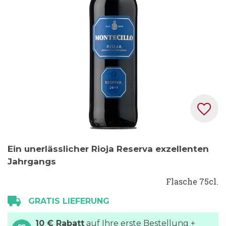
Zum
Ein unerlässlicher Rioja Reserva exzellenten
Anfang
Jahrgangs
der
Bildgalerie
Flasche 75cl.
springen
GRATIS LIEFERUNG
10 € Rabatt
auf Ihre erste Bestellung +