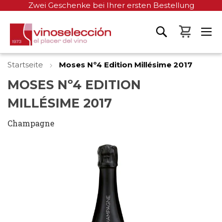
Zwei Geschenke bei Ihrer ersten Bestellung
Mein W
Startseite
Moses Nº4 Edition Millésime 2017
MOSES Nº4 EDITION
MILLÉSIME 2017
Champagne
Zum
Ende
der
Bildgalerie
springen