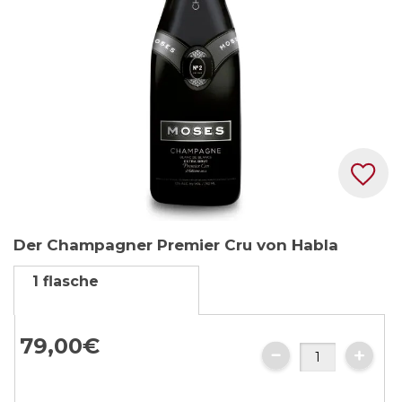
Zum
Der Champagner Premier Cru von Habla
Anfang
der
1 flasche
Bildgalerie
springen
79,
00
€