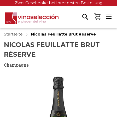
Zwei Geschenke bei Ihrer ersten Bestellung
Mein W
Startseite
Nicolas Feuillatte Brut Réserve
NICOLAS FEUILLATTE BRUT
RÉSERVE
Champagne
Zum
Ende
der
Bildgalerie
springen