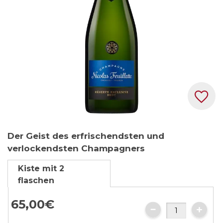
Zum
Der Geist des erfrischendsten und
Anfang
verlockendsten Champagners
der
Bildgalerie
Kiste mit 2
springen
flaschen
65,
00
€