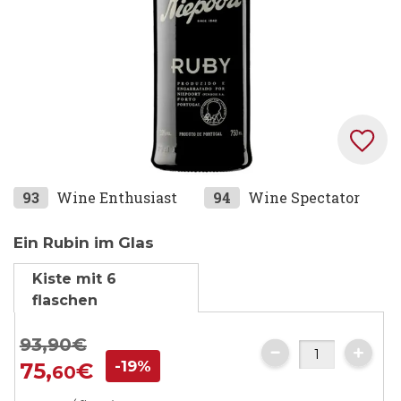
Zum
93
Wine Enthusiast
94
Wine Spectator
Anfang
der
Ein Rubin im Glas
Bildgalerie
Kiste mit 6
springen
flaschen
93,
90
€
-19%
75,
€
60