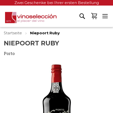
Zwei Geschenke bei Ihrer ersten Bestellung
Mein W
Startseite
Niepoort Ruby
NIEPOORT RUBY
Porto
Zum
Ende
der
Bildgalerie
springen