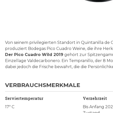
Zum
Anfang
der
Bildgalerie
Von seinem privilegierten Standort in Quintanilla de
springen
produziert Bodegas Pico Cuadro Weine, die ihre Herk
Der Pico Cuadro Wild 2019
gehört zur Spitzengamm
Einzellage Valdecarbonero. Ein Tempranillo, der 8 Mona
dabei jedoch die Frische bewahrt, die die Persönlichk
VERBRAUCHSMERKMALE
Serviertemperatur
Verzehrzeit
17º C
Bis Anfang 202
Zustand.