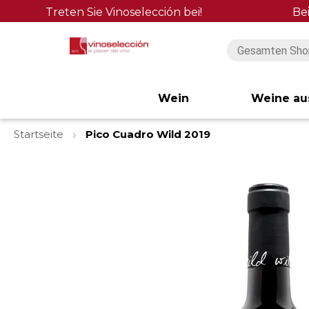
Treten Sie Vinoselección bei!
Be
Wein
Weine au
Startseite
Pico Cuadro Wild 2019
Zum
Ende
der
Bildgalerie
springen