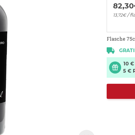
82,
30
/ f
13,
72
€
Flasche 75c
GRATI
10 €
5 € 