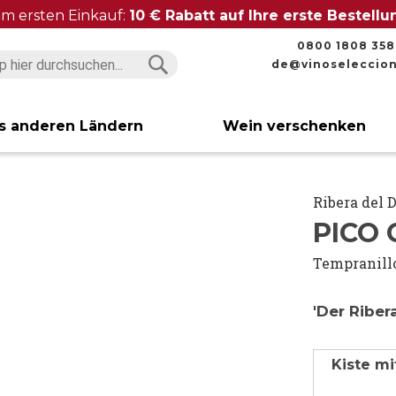
im ersten Einkauf:
10 € Rabatt auf Ihre erste Bestell
0800 1808 358
de@vinoseleccio
Suchen
Suchen
s anderen Ländern
Wein verschenken
Ribera del 
PICO 
Tempranill
'Der Riber
Kiste mi