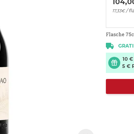
104,
0
/ f
17,
33
€
Flasche 75c
GRATI
10 €
5 € 