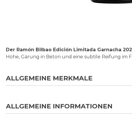
Zum
Anfang
der
Bildgalerie
Der Ramón Bilbao Edición Limitada Garnacha 20
springen
Höhe, Gärung in Beton und eine subtile Reifung im Fa
ALLGEMEINE MERKMALE
ALLGEMEINE INFORMATIONEN