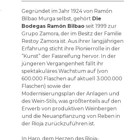
Gegründet im Jahr 1924 von Ramón
Bilbao Murga selbst, gehört
Die
Bodegas Ramón Bilbao
seit 1999 zur
Grupo Zamora, der im Besitz der Familie
Restoy Zamora ist. Aus ihrer langjährigen
Erfahrung sticht ihre Pionierrolle in der
“Kunst” der Fassreifung hervor. In der
jüngeren Vergangenheit fällt ihr
spektakuläres Wachstum auf (von
600.000 Flaschen auf aktuell 3.000.000
Flaschen) sowie der
Modernisierungsplan der Anlagen und
des Wein-Stils, was größtenteils auf den
Erwerb von produktiven Weinbergen
und die Neuanpflanzung von Reben in
der Rioja zurückzuführen ist.
In Haro, dem Herzen des Rioja-