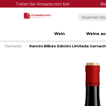
Treten Sie Vinoselección bei!
Be
Wein
Weine au
Startseite
Ramón Bilbao Edición Limitada Garnac
Zum
Ende
der
Bildgalerie
springen