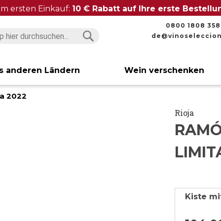
im ersten Einkauf:
10 € Rabatt auf Ihre erste Bestell
0800 1808 358
de@vinoseleccio
Suchen
Suchen
s anderen Ländern
Wein verschenken
ha 2022
Rioja
RAMÓ
LIMI
Kiste mi