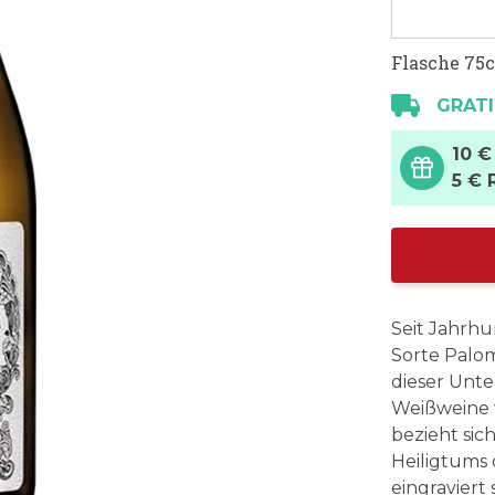
Flasche 75c
GRATI
10 €
5 € 
Seit Jahrhu
Sorte Palom
dieser Unte
Weißweine
bezieht sich
Heiligtums 
eingraviert