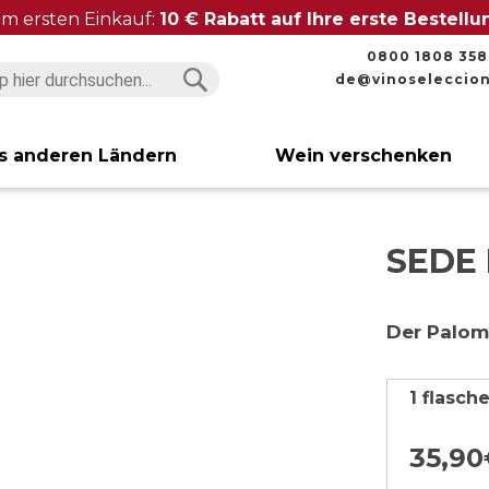
im ersten Einkauf:
10 € Rabatt auf Ihre erste Bestell
0800 1808 358
de@vinoseleccio
Suchen
Suchen
s anderen Ländern
Wein verschenken
SEDE 
Der Palom
1 flasch
35,
90