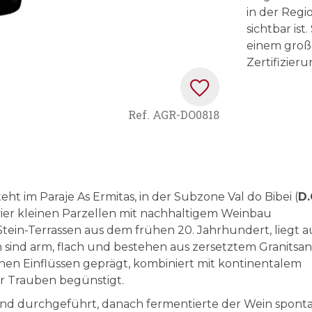
in der Reg
sichtbar is
einem groß
Zertifizieru
Ref.
AGR-DO0818
eht im Paraje As Ermitas, in der Subzone Val do Bibei (
D.
vier kleinen Parzellen mit nachhaltigem Weinbau
tein-Terrassen aus dem frühen 20. Jahrhundert, liegt a
sind arm, flach und bestehen aus zersetztem Granitsa
schen Einflüssen geprägt, kombiniert mit kontinentalem
er Trauben begünstigt.
nd durchgeführt, danach fermentierte der Wein spont