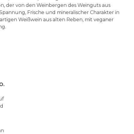
ion, der von den Weinbergen des Weinguts aus
t. Spannung, Frische und mineralischer Charakter in
artigen Weißwein aus alten Reben, mit veganer
ng.
O.
uf
nd
an