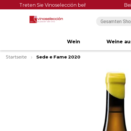
Treten Sie Vinoselección bei!
Be
Wein
Weine au
Startseite
Sede e Fame 2020
Zum
Ende
der
Bildgalerie
springen