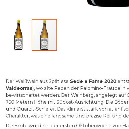
Zum
Anfang
der
Bildgalerie
Der Weißwein aus Spätlese
Sede e Fame 2020
entst
springen
Valdeorras
), wo
alte Reben
der
Palomino-Traube
in 
bewirtschaftet werden. Der Weinberg, angelegt auf S
750 Metern Höhe mit Südost-Ausrichtung. Die Böden 
und Quarzit-Schiefer. Das Klima ist stark von atlanti
Charakter, was eine langsame und präzise Reifung d
Die Ernte wurde in der ersten Oktoberwoche von Ha