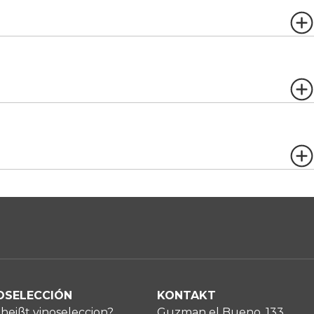
OSELECCIÓN
KONTAKT
heißt vinoseleccion?
Guzman el Bueno, 133