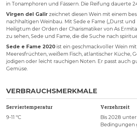
in Tonamphoren und Fässern. Die Reifung dauerte 24
Virgen del Galir
zeichnet diesen Wein mit einem b
nachhaltigen Weinbau.
Mit Sede e Fame („Durst und
Heiligtum der Orden der Charismatiker von As Ermitas
zu sehen, Sede und Fame, die die Suche nach spiritu
Sede e Fame 2020
ist ein geschmackvoller Wein mit
Meeresfrüchten, weißem Fisch, atlantischer Küche, G
jodigen oder leicht rauchigen Noten. Er passt auch
Gemüse.
VERBRAUCHSMERKMALE
Serviertemperatur
Verzehrzeit
9-11 ºC
Bis 2028 unter
Bedingungen g