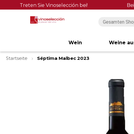
Treten Sie Vinoselección bei!
Be
Wein
Weine au
Startseite
Séptima Malbec 2023
Zum
Ende
der
Bildgalerie
springen