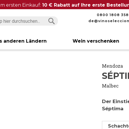
im ersten Einkauf:
10 € Rabatt auf Ihre erste Bestell
0800 1808 358
de@vinoseleccio
Suchen
Suchen
s anderen Ländern
Wein verschenken
Mendoza
SÉPT
Malbec
Der Einst
Séptima
Schachte