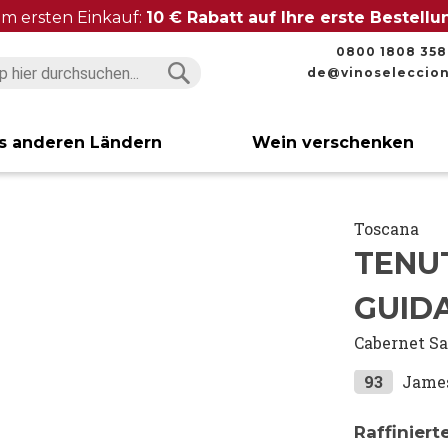
im ersten Einkauf:
10 € Rabatt auf Ihre erste Bestell
0800 1808 358
de@vinoseleccio
Suchen
Suchen
s anderen Ländern
Wein verschenken
Toscana
TENU
GUID
Cabernet S
93
Jame
Raffinier