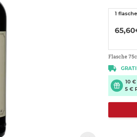
1 flasch
65,
60
Flasche 75c
GRATI
10 €
5 € 