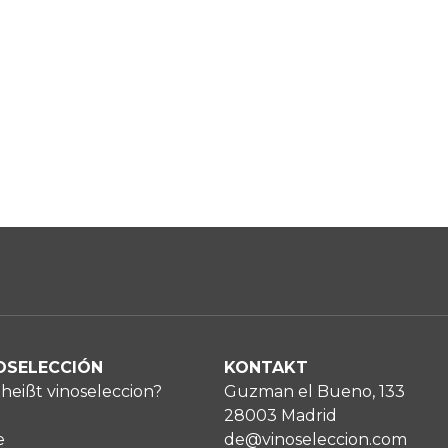
OSELECCIÓN
KONTAKT
heißt vinoseleccion?
Guzman el Bueno, 133
28003 Madrid
e
de@vinoseleccion.com