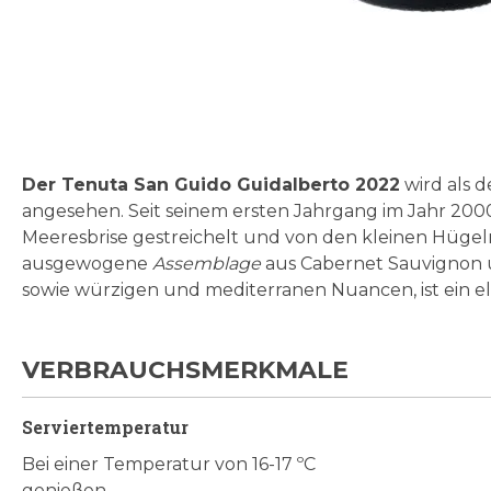
Zum
Anfang
der
Bildgalerie
Der Tenuta San Guido Guidalberto 2022
wird als d
springen
angesehen. Seit seinem ersten Jahrgang im Jahr 2000
Meeresbrise gestreichelt und von den kleinen Hüge
ausgewogene
Assemblage
aus Cabernet Sauvignon 
sowie würzigen und mediterranen Nuancen, ist ein el
VERBRAUCHSMERKMALE
Serviertemperatur
Bei einer Temperatur von 16-17 ºC
genießen