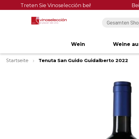
Treten Sie Vinoselección bei!
Be
Wein
Weine au
Startseite
Tenuta San Guido Guidalberto 2022
Zum
Ende
der
Bildgalerie
springen