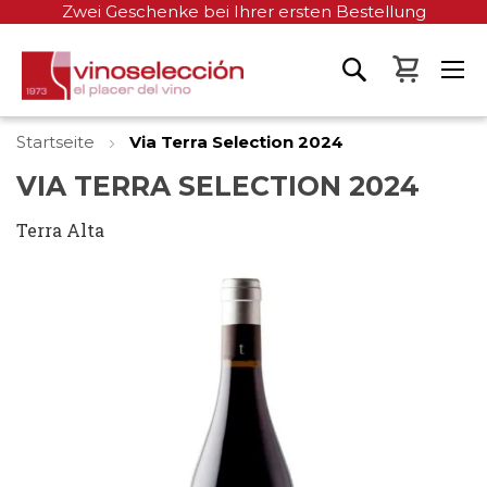
Zwei Geschenke bei Ihrer ersten Bestellung
Mein W
Startseite
Via Terra Selection 2024
VIA TERRA SELECTION 2024
Terra Alta
Zum
Ende
der
Bildgalerie
springen