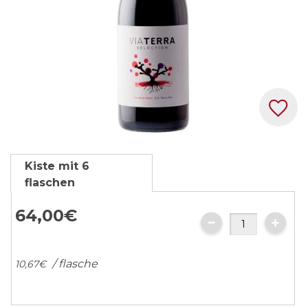
Zum
Kiste mit 6
Anfang
flaschen
der
Bildgalerie
64,
00
€
springen
/ flasche
10,
67
€