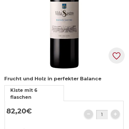
Zum
Frucht und Holz in perfekter Balance
Anfang
der
Kiste mit 6
Bildgalerie
flaschen
springen
82,
20
€