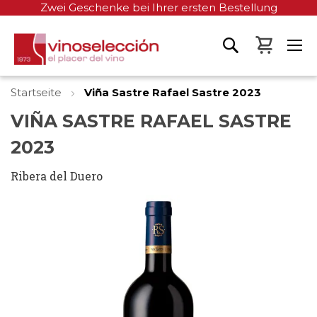
Zwei Geschenke bei Ihrer ersten Bestellung
Mein W
Startseite
Viña Sastre Rafael Sastre 2023
VIÑA SASTRE RAFAEL SASTRE
2023
Ribera del Duero
Zum
Ende
der
Bildgalerie
springen