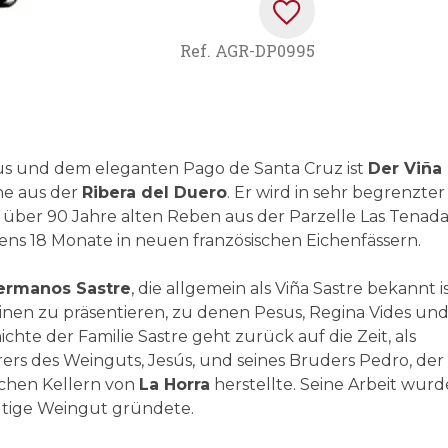
Ref.
AGR-DP0995
s und dem eleganten Pago de Santa Cruz ist
Der Viña
ne aus der
Ribera del Duero
. Er wird in sehr begrenzter
über 90 Jahre alten Reben aus der Parzelle Las Tenada
stens 18 Monate in neuen französischen Eichenfässern.
ermanos Sastre
, die allgemein als Viña Sastre bekannt is
einen zu präsentieren, zu denen Pesus, Regina Vides un
hte der Familie Sastre geht zurück auf die Zeit, als
ers des Weinguts, Jesús, und seines Bruders Pedro, der
schen Kellern von
La Horra
herstellte. Seine Arbeit wurd
eutige Weingut gründete.