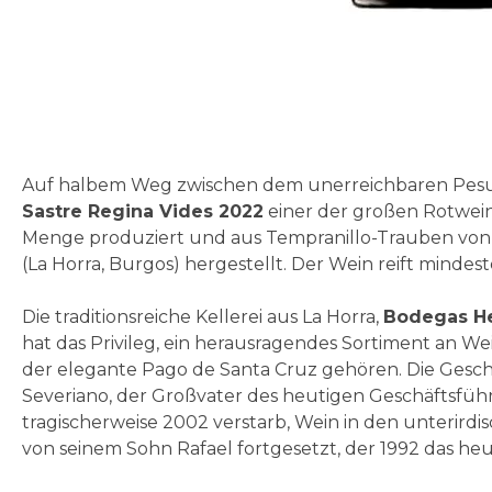
Zum
Anfang
der
Bildgalerie
Auf halbem Weg zwischen dem unerreichbaren Pesu
springen
Sastre Regina Vides 2022
einer der großen Rotwei
Menge produziert und aus Tempranillo-Trauben von 
(La Horra, Burgos) hergestellt. Der Wein reift minde
Die traditionsreiche Kellerei aus La Horra,
Bodegas H
hat das Privileg, ein herausragendes Sortiment an W
der elegante Pago de Santa Cruz gehören. Die Geschic
Severiano, der Großvater des heutigen Geschäftsführ
tragischerweise 2002 verstarb, Wein in den unterirdi
von seinem Sohn Rafael fortgesetzt, der 1992 das h