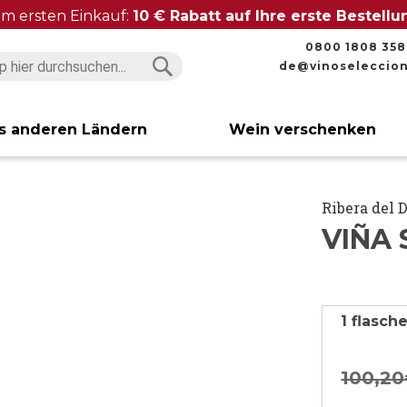
im ersten Einkauf:
10 € Rabatt auf Ihre erste Bestell
0800 1808 358
de@vinoseleccio
Suchen
Suchen
s anderen Ländern
Wein verschenken
Ribera del 
VIÑA 
1 flasch
100,
20