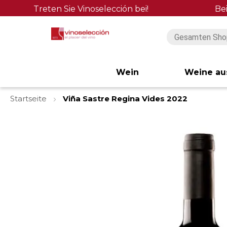
Treten Sie Vinoselección bei!
Be
Wein
Weine au
Startseite
Viña Sastre Regina Vides 2022
Zum
Ende
der
Bildgalerie
springen