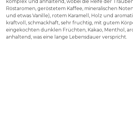
komplex und anhaltend, wobei die Reife der Trauben
Röstaromen, geröstetem Kaffee, mineralischen Noten 
und etwas Vanille), rotem Karamell, Holz und aroma
kraftvoll, schmackhaft, sehr fruchtig, mit gutem Kö
eingekochten dunklen Früchten, Kakao, Menthol, aro
anhaltend, was eine lange Lebensdauer verspricht.