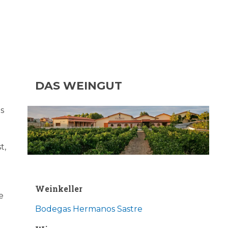
DAS WEINGUT
s
t,
d
Weinkeller
e
Bodegas Hermanos Sastre