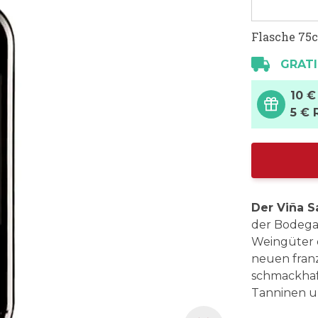
Flasche 75c
GRATI
10 €
5 € 
Der Viña S
der Bodega
Weingüter d
neuen franz
schmackhaft
Tanninen un