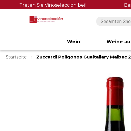
Treten Sie Vinoselección bei!
Be
Wein
Weine au
Startseite
Zuccardi Polígonos Gualtallary Malbec 
Zum
Ende
der
Bildgalerie
springen