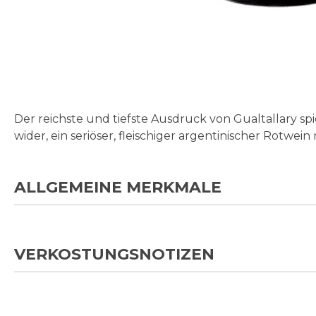
Zum
Anfang
der
Bildgalerie
Der reichste und tiefste Ausdruck von Gualtallary sp
springen
wider, ein seriöser, fleischiger argentinischer Rotwein
ALLGEMEINE MERKMALE
VERKOSTUNGSNOTIZEN