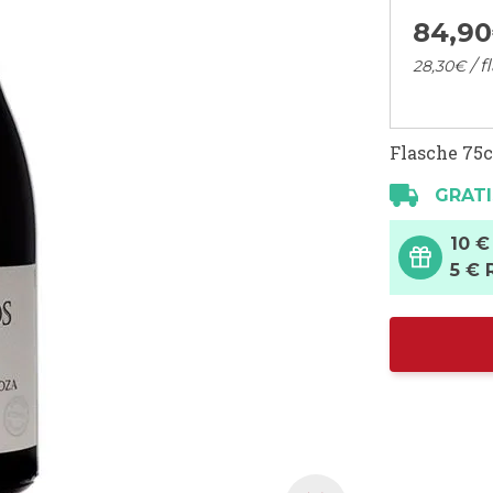
84,
90
/ f
28,
30
€
Flasche 75c
GRATI
10 €
5 € 