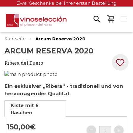
Zwei Geschenke bei Ihrer ersten Bestellung
Mein W
Startseite
Arcum Reserva 2020
ARCUM RESERVA 2020
Ribera del Duero
Zum
Ende
Zum
Ein exklusiver „Ribera“ - traditionell und von
der
Anfang
hervorragender Qualität
Bildgalerie
der
springen
Bildgalerie
Kiste mit 6
springen
flaschen
150,
00
€