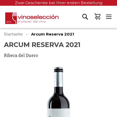
Zwei Geschenke bei Ihrer ersten Bestellung
Mein W
Startseite
Arcum Reserva 2021
ARCUM RESERVA 2021
Ribera del Duero
Zum
Ende
der
Bildgalerie
springen