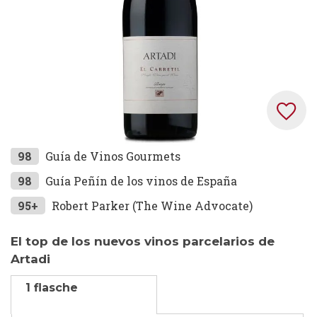
Zum
98
Guía de Vinos Gourmets
Anfang
98
Guía Peñín de los vinos de España
der
95+
Robert Parker (The Wine Advocate)
Bildgalerie
springen
El top de los nuevos vinos parcelarios de
Artadi
1 flasche