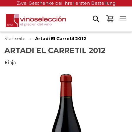
Zwei Geschenke bei Ihrer ersten Bestellung
Mein W
Startseite
Artadi El Carretil 2012
ARTADI EL CARRETIL 2012
Rioja
Zum
Ende
der
Bildgalerie
springen