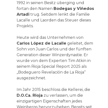
1992 in seinen Besitz überging und
fortan den Namen
Bodegas y Viñedos
Artadi
trug. Seitdem lenkt die Familie
Lacalle und Laorden das Steuer dieses
Projekts.
Heute wird das Unternehmen von
Carlos López de Lacalle
geleitet, dem
Sohn von Juan Carlos und der fünften
Generation dieser Winzerdynastie. Er
wurde von dem Experten Tim Atkin in
seinem Rioja Special Report 2025 als
„Bodeguero Revelación de La Rioja“
ausgezeichnet.
Im Jahr 2015 beschloss die Kellerei, die
D.O.Ca. Rioja
zu verlassen, um die
einzigartigen Eigenschaften jedes
Weinbergs hervorzuheben. Bereits seit