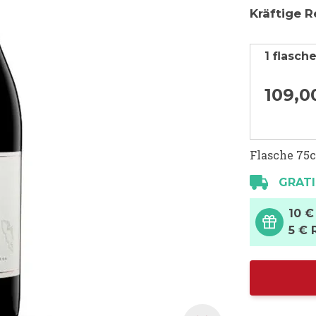
Kräftige R
1 flasch
109,
0
Flasche 75c
GRATI
10 €
5 € 