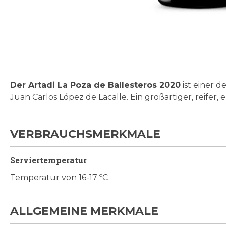
Zum
Anfang
der
Bildgalerie
Der Artadi La Poza de Ballesteros 2020
ist einer 
springen
Juan Carlos López de Lacalle. Ein großartiger, reifer
VERBRAUCHSMERKMALE
Serviertemperatur
Temperatur von 16-17 ºC
ALLGEMEINE MERKMALE