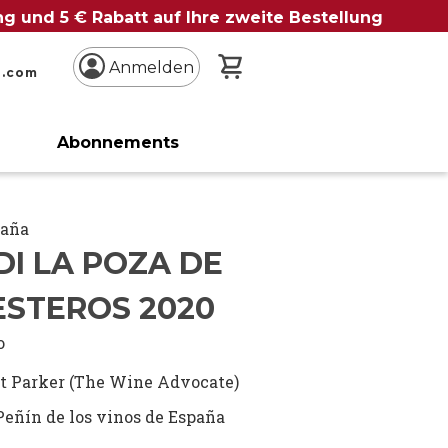
ung und 5 € Rabatt auf Ihre zweite Bestellung
Mein Warenkorb
Anmelden
n.com
Abonnements
paña
I LA POZA DE
ESTEROS 2020
o
t Parker (The Wine Advocate)
Peñín de los vinos de España