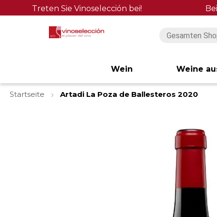
Treten Sie Vinoselección bei!
Be
Wein
Weine au
Startseite
Artadi La Poza de Ballesteros 2020
Zum
Ende
der
Bildgalerie
springen