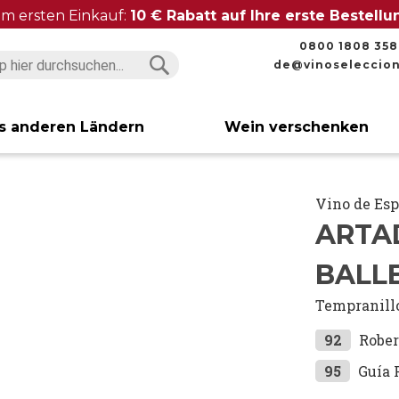
im ersten Einkauf:
10 € Rabatt auf Ihre erste Bestell
0800 1808 358
de@vinoseleccio
Suchen
Suchen
s anderen Ländern
Wein verschenken
Vino de Es
ARTAD
BALL
Tempranill
92
Rober
95
Guía 