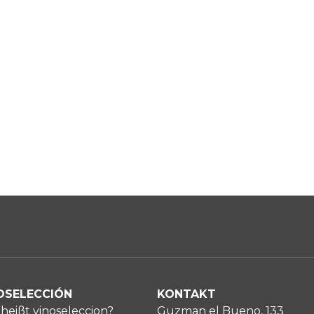
OSELECCIÓN
KONTAKT
heißt vinoseleccion?
Guzman el Bueno, 133