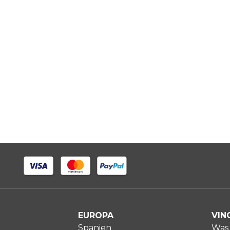
EUROPA
VIN
Spanien
Was 