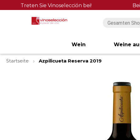
Treten Sie Vinoselección bei!
Be
Wein
Weine au
Startseite
Azpilicueta Reserva 2019
Zum
Ende
der
Bildgalerie
springen