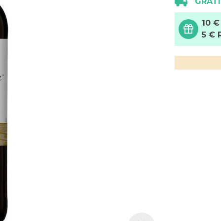
GRATI
10 €
5 € 