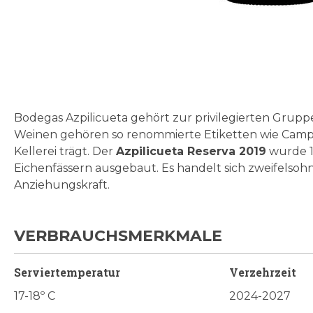
Zum
Anfang
der
Bildgalerie
Bodegas Azpilicueta gehört zur privilegierten Grupp
springen
Weinen gehören so renommierte Etiketten wie Campo
Kellerei trägt. Der
Azpilicueta Reserva 2019
wurde 1
Eichenfässern ausgebaut. Es handelt sich zweifelsoh
Anziehungskraft.
VERBRAUCHSMERKMALE
Serviertemperatur
Verzehrzeit
17-18º C
2024-2027