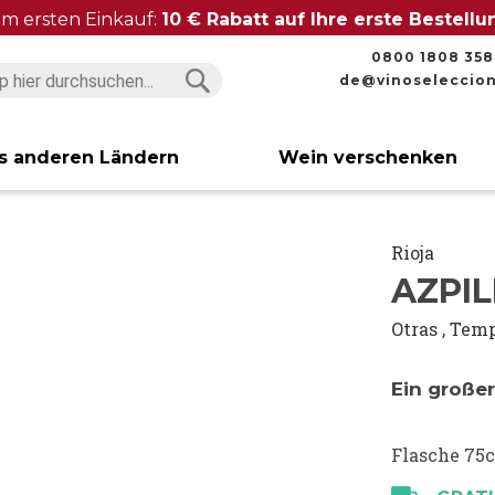
im ersten Einkauf:
10 € Rabatt auf Ihre erste Bestell
0800 1808 358
de@vinoseleccio
Suchen
Suchen
s anderen Ländern
Wein verschenken
Rioja
AZPIL
Otras
,
Temp
Ein großer
Flasche 75c