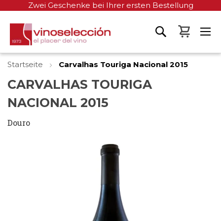
Zwei Geschenke bei Ihrer ersten Bestellung
Mein W
Startseite
Carvalhas Touriga Nacional 2015
CARVALHAS TOURIGA
NACIONAL 2015
Douro
Zum
Ende
der
Bildgalerie
springen