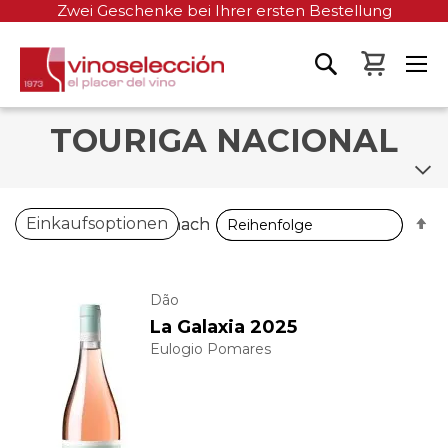
Zwei Geschenke bei Ihrer ersten Bestellung
Mein W
TOURIGA NACIONAL
A
A
Einkaufsoptionen
Sortieren nach
Sortieren nach
so
so
Dão
La Galaxia 2025
Eulogio Pomares