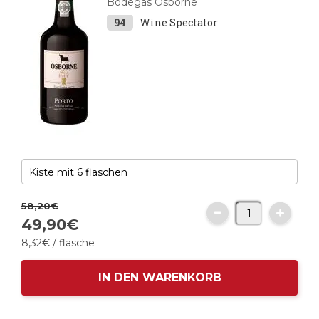
Bodegas Osborne
94
Wine Spectator
58,
20
€
49,
90
€
8,
32
€
/ flasche
IN DEN WARENKORB