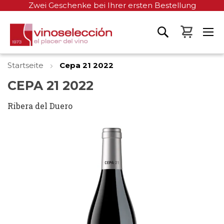
Zwei Geschenke bei Ihrer ersten Bestellung
Mein W
Startseite
Cepa 21 2022
CEPA 21 2022
Ribera del Duero
Zum
Ende
der
Bildgalerie
springen