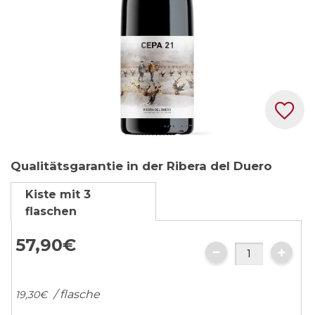
Zum
Qualitätsgarantie in der Ribera del Duero
Anfang
der
Kiste mit 3
Bildgalerie
flaschen
springen
57,
90
€
/ flasche
19,
30
€