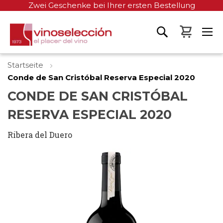
Zwei Geschenke bei Ihrer ersten Bestellung
Mein W
Startseite
Conde de San Cristóbal Reserva Especial 2020
CONDE DE SAN CRISTÓBAL
RESERVA ESPECIAL 2020
Ribera del Duero
Zum
Ende
der
Bildgalerie
springen