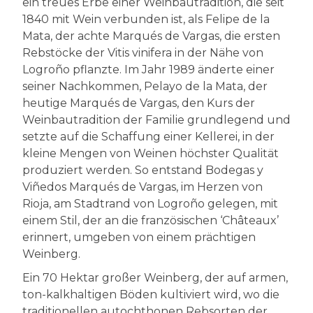
ein treues Erbe einer Weinbautradition, die seit
1840 mit Wein verbunden ist, als Felipe de la
Mata, der achte Marqués de Vargas, die ersten
Rebstöcke der Vitis vinifera in der Nähe von
Logroño pflanzte. Im Jahr 1989 änderte einer
seiner Nachkommen, Pelayo de la Mata, der
heutige Marqués de Vargas, den Kurs der
Weinbautradition der Familie grundlegend und
setzte auf die Schaffung einer Kellerei, in der
kleine Mengen von Weinen höchster Qualität
produziert werden. So entstand Bodegas y
Viñedos Marqués de Vargas, im Herzen von
Rioja, am Stadtrand von Logroño gelegen, mit
einem Stil, der an die französischen ‘Châteaux’
erinnert, umgeben von einem prächtigen
Weinberg.
Ein 70 Hektar großer Weinberg, der auf armen,
ton-kalkhaltigen Böden kultiviert wird, wo die
traditionellen autochthonen Rebsorten der