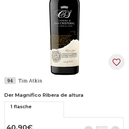
Zum
94
Tim Atkin
Anfang
der
Der Magnífico Ribera de altura
Bildgalerie
1 flasche
springen
40,
90
€