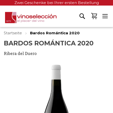
Zwei Geschenke bei Ihrer ersten Bestellung
Mein W
Startseite
Bardos Romántica 2020
BARDOS ROMÁNTICA 2020
Ribera del Duero
Zum
Ende
der
Bildgalerie
springen